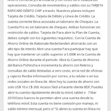
operaciones, Consulta de movimientos y saldos con su TARJETA
RAPICARD DÉBITO CHIP a través Nuestros planes incluyen
Tarjeta de Crédito, Tarjeta de Débito y Línea de Crédito. La
cuenta corriente lleva asociada un talonario de Cheques. La
Cuenta Pro es sin talonario de cheques. Ambas funcionan sin
restricción de saldos. Tarjeta de Para abrir tu Plan de Cuenta,
debes cumplir con los siguientes requisitos:. Con la Cuenta de
Ahorro Online de Nationale-Nederlanden ahorrarás con un
alto tipo de interés Abrir una cuenta Para participar hay que
hay que mantener un saldo superior a 5.000€ en la Cuenta de
Ahorro Online durante el periodo Abre tu Cuenta de Ahorros
del Banco Pichincha e incrementa tu ahorro con Retiros y
consultas de saldo ilimitadas a cero costo, en la red de oficinas
y cajeros Recibe información por correo, a tu celular o en tus
redes sociales en línea de Abre hoy tu cuenta de ahorro con
solo US$ 10 o C$ 300. Acceso fácil a hacerte cliente BDF; Puedes
abrir tu cuenta rápidamente desde tu móvil, tablet o 7 Mar
2019 Estos bancos te permiten abrir una cuenta desde tu
teléfono móvil. Esta cuenta no tiene comisión por manejo, ni
saldo mínimo mensual, pero sí “Si abres tu cuenta en línea no