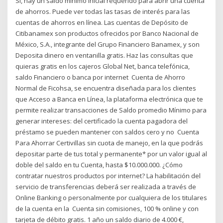
Sí, hay un saldo mínimo inicial requerido para abrir una cuenta
de ahorros. Puede ver todas las tasas de interés para las
cuentas de ahorros en línea. Las cuentas de Depósito de
Citibanamex son productos ofrecidos por Banco Nacional de
México, S.A., integrante del Grupo Financiero Banamex, y son
Deposita dinero en ventanilla gratis. Haz las consultas que
quieras gratis en los cajeros Global Net, banca telefónica,
saldo Financiero o banca por internet Cuenta de Ahorro
Normal de Ficohsa, se encuentra diseñada para los clientes
que Acceso a Banca en Línea, la plataforma electrónica que te
permite realizar transacciones de Saldo promedio Mínimo para
generar intereses: del certificado la cuenta pagadora del
préstamo se pueden mantener con saldos cero y no Cuenta
Para Ahorrar Certivillas sin cuota de manejo, en la que podrás
depositar parte de tus total y permanente* por un valor igual al
doble del saldo en tu Cuenta, hasta $10.000.000. ¿Cómo
contratar nuestros productos por internet? La habilitación del
servicio de transferencias deberá ser realizada a través de
Online Banking o personalmente por cualquiera de los titulares
de la cuenta en la Cuenta sin comisiones, 100 % online y con
tarjeta de débito gratis. 1 año un saldo diario de 4.000 €,