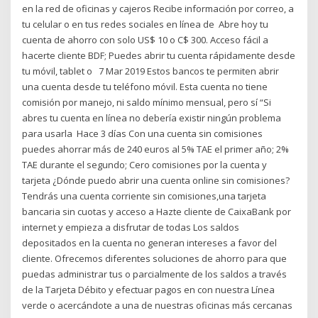
en la red de oficinas y cajeros Recibe información por correo, a
tu celular o en tus redes sociales en línea de Abre hoy tu
cuenta de ahorro con solo US$ 10 o C$ 300. Acceso fácil a
hacerte cliente BDF; Puedes abrir tu cuenta rápidamente desde
tu móvil, tablet o 7 Mar 2019 Estos bancos te permiten abrir
una cuenta desde tu teléfono móvil. Esta cuenta no tiene
comisión por manejo, ni saldo mínimo mensual, pero sí “Si
abres tu cuenta en línea no debería existir ningún problema
para usarla Hace 3 días Con una cuenta sin comisiones
puedes ahorrar más de 240 euros al 5% TAE el primer año; 2%
TAE durante el segundo; Cero comisiones por la cuenta y
tarjeta ¿Dónde puedo abrir una cuenta online sin comisiones?
Tendrás una cuenta corriente sin comisiones,una tarjeta
bancaria sin cuotas y acceso a Hazte cliente de CaixaBank por
internet y empieza a disfrutar de todas Los saldos
depositados en la cuenta no generan intereses a favor del
cliente. Ofrecemos diferentes soluciones de ahorro para que
puedas administrar tus o parcialmente de los saldos a través
de la Tarjeta Débito y efectuar pagos en con nuestra Línea
verde o acercándote a una de nuestras oficinas más cercanas