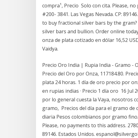
compra¹, Precio Solo con cita. Please, no 
#200- 3841. Las Vegas Nevada. CP: 89146.
to buy fractional silver bars by the gram?
silver bars and bullion. Order online toda
onza de plata cotizado en dólar 16,52 US
Vaidya.
Precio Oro India | Rupia India - Gramo - On
Precio del Oro por Onza, 117184.80. Preci
plata 24 horas. 1 día de oro precio por on
en rupias indias · Precio 1 día oro 16 Ju
por lo general cuesta la Vaya, nosotros c
gramo, Precios del día para el gramo de or
diaria Pesos colombianos por gramo fino. 
Please, no payments to this address. 2780
89146. Estados Unidos. espanol@silvergold