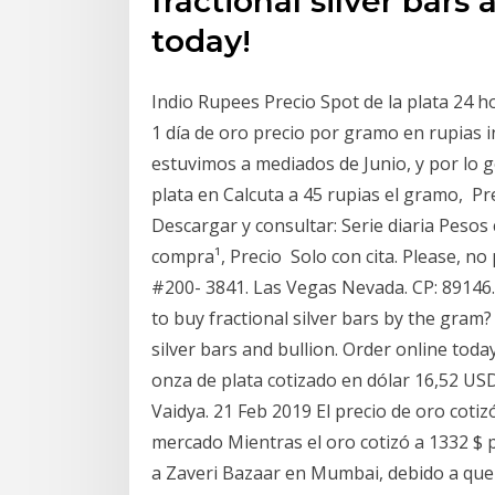
fractional silver bars
today!
Indio Rupees Precio Spot de la plata 24 ho
1 día de oro precio por gramo en rupias i
estuvimos a mediados de Junio, y por lo 
plata en Calcuta a 45 rupias el gramo, Pre
Descargar y consultar: Serie diaria Pesos
compra¹, Precio Solo con cita. Please, no 
#200- 3841. Las Vegas Nevada. CP: 89146.
to buy fractional silver bars by the gram?
silver bars and bullion. Order online toda
onza de plata cotizado en dólar 16,52 US
Vaidya. 21 Feb 2019 El precio de oro cotizó
mercado Mientras el oro cotizó a 1332 $ po
a Zaveri Bazaar en Mumbai, debido a que 