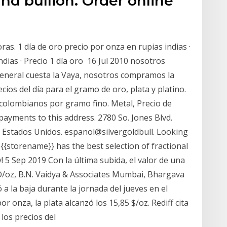
 and bullion. Order online
ras. 1 día de oro precio por onza en rupias indias ·
ndias · Precio 1 día oro 16 Jul 2010 nosotros
general cuesta la Vaya, nosotros compramos la
cios del día para el gramo de oro, plata y platino.
 colombianos por gramo fino. Metal, Precio de
payments to this address. 2780 So. Jones Blvd.
 Estados Unidos. espanol@silvergoldbull. Looking
 {{storename}} has the best selection of fractional
y! 5 Sep 2019 Con la última subida, el valor de una
D/oz, B.N. Vaidya & Associates Mumbai, Bhargava
 a la baja durante la jornada del jueves en el
r onza, la plata alcanzó los 15,85 $/oz. Rediff cita
los precios del