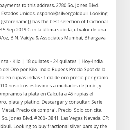
payments to this address. 2780 So. Jones Blvd.
 Estados Unidos. espanol@silvergoldbull. Looking
 {{storename}} has the best selection of fractional
y! 5 Sep 2019 Con la última subida, el valor de una
D/oz, B.N. Vaidya & Associates Mumbai, Bhargava
za - Kilo | 18 quilates - 24 quilates | Hoy-India.
o del Oro por Kilo Indio Rupees Precio Spot de la
za en rupias indias · 1 día de oro precio por gramo
l 2010 nosotros estuvimos a mediados de Junio, y
ompramos la plata en Calcuta a 45 rupias el
o, plata y platino. Descargar y consultar: Serie
Metal, Precio de compra¹, Precio Solo con cita.
 So. Jones Blvd. #200- 3841. Las Vegas Nevada. CP:
bull. Looking to buy fractional silver bars by the